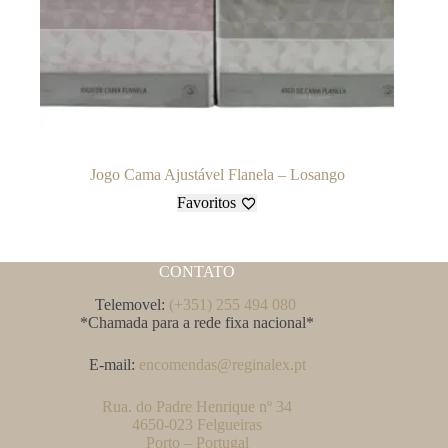
Jogo Cama Ajustável Flanela – Losango
Favoritos
CONTATO
Telemovel:
(+351) 255 494 080
*Chamada para a rede fixa nacional*
E-mail:
encomendas@reginalex.pt
Rua. do Padre Henrique nº 34
4650-023 Felgueiras
Porto – Portugal