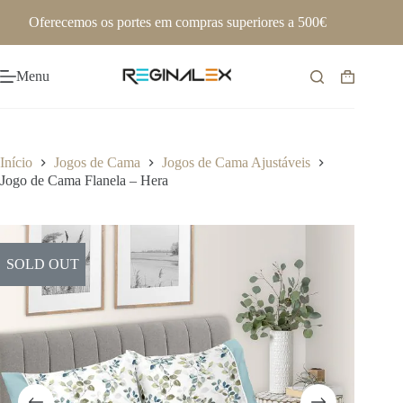
Pular
Oferecemos os portes em compras superiores a 500€
para
o
conteúdo
Menu
Carrinho
de
compras
Início
Jogos de Cama
Jogos de Cama Ajustáveis
Jogo de Cama Flanela – Hera
SOLD OUT