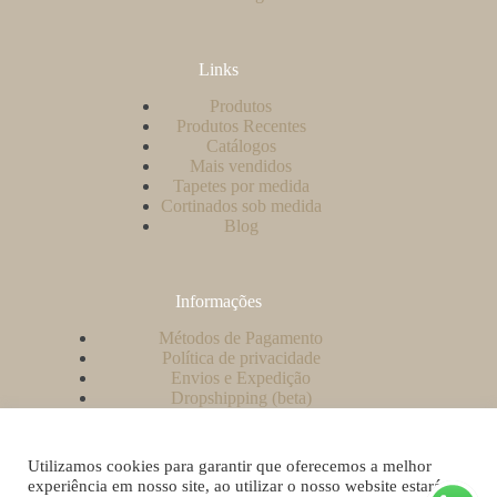
Links
Produtos
Produtos Recentes
Catálogos
Mais vendidos
Tapetes por medida
Cortinados sob medida
Blog
Informações
Métodos de Pagamento
Política de privacidade
Envios e Expedição
Dropshipping (beta)
Contacto
A minha conta
Como criar uma conta no nosso website?
Utilizamos cookies para garantir que oferecemos a melhor
Livro de Reclamações
experiência em nosso site, ao utilizar o nosso website estará a