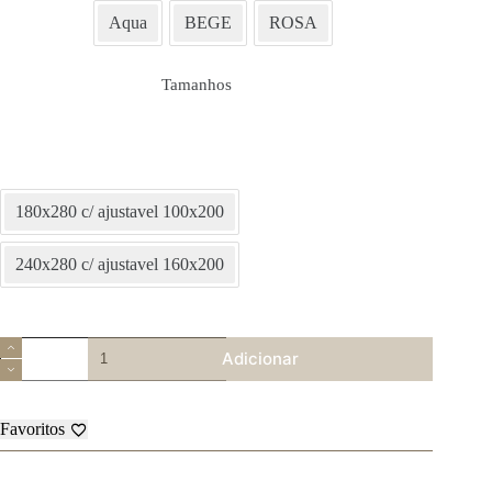
Aqua
BEGE
ROSA
Tamanhos
180x280 c/ ajustavel 100x200
240x280 c/ ajustavel 160x200
Quantidade
Adicionar
de
Jogo
de
Cama
Favoritos
Flanela
-
Hera