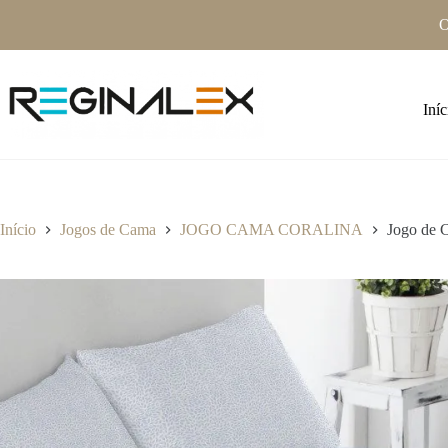
Pular
O
para
o
conteúdo
Iníc
Início
Jogos de Cama
JOGO CAMA CORALINA
Jogo de 