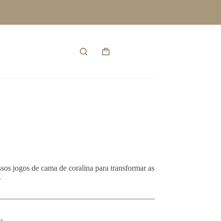
Entrar
Carrinho
de
compras
sos jogos de cama de coralina para transformar as
.
s