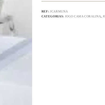
–
Armuna
REF:
JCARMUNA
CATEGORIAS:
JOGO CAMA CORALINA
,
J