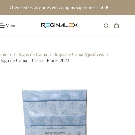
Pular
Oferecemos os portes em compras superiores a 500€
para
o
conteúdo
Menu
Carrinho
de
compras
Início
Jogos de Cama
Jogos de Cama Ajustáveis
Jogo de Cama – Classic Flores 2023