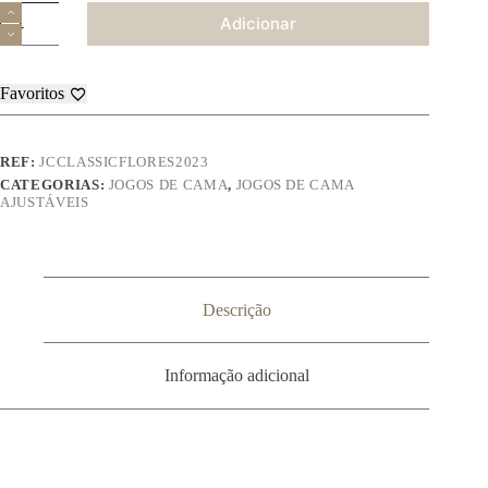
Quantidade
Adicionar
de
Jogo
de
Cama
Favoritos
–
Classic
Flores
2023
REF:
JCCLASSICFLORES2023
CATEGORIAS:
JOGOS DE CAMA
,
JOGOS DE CAMA
AJUSTÁVEIS
Descrição
Informação adicional