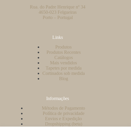
Rua. do Padre Henrique nº 34
4650-023 Felgueiras
Porto – Portugal
Links
Produtos
Produtos Recentes
Catálogos
Mais vendidos
Tapetes por medida
Cortinados sob medida
Blog
Informações
Métodos de Pagamento
Política de privacidade
Envios e Expedição
Dropshipping (beta)
Contacto