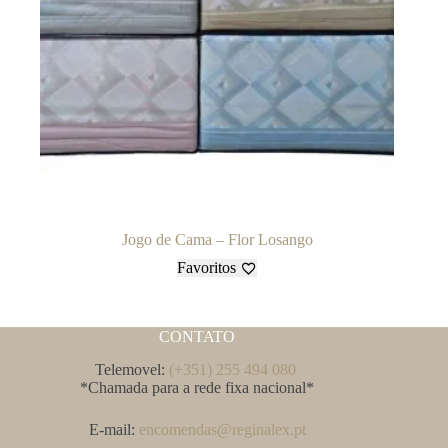
Jogo de Cama – Flor Losango
Favoritos
CONTATO
Telemovel:
(+351) 255 494 080
*Chamada para a rede fixa nacional*
E-mail:
encomendas@reginalex.pt