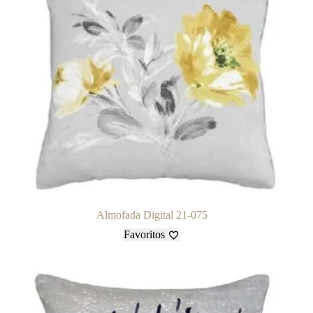
Almofada Digital 21-075
Favoritos