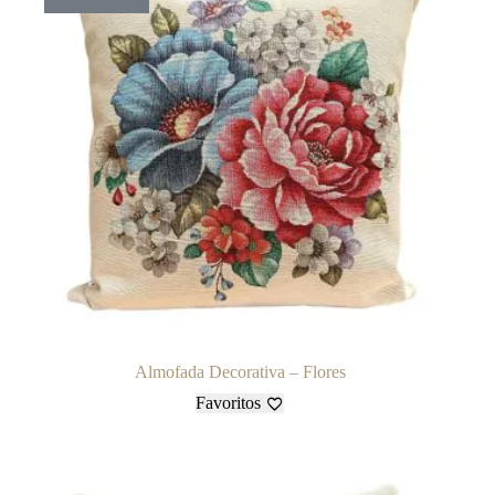
Almofada Decorativa – Flores
Favoritos