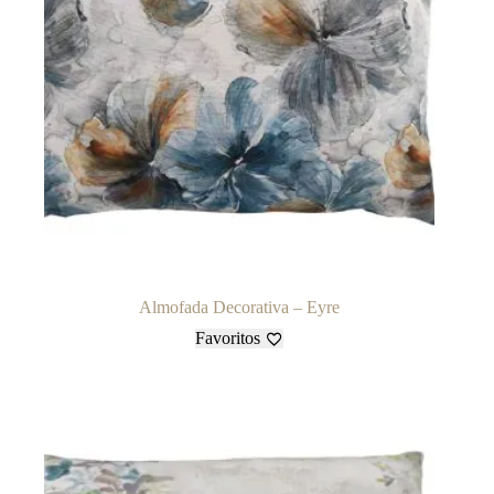
Almofada Decorativa – Eyre
Favoritos