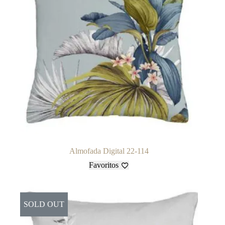
Almofada Digital 22-114
Favoritos
SOLD OUT