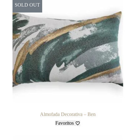
SOLD OUT
Almofada Decorativa – Ben
Favoritos