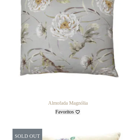
Almofada Magnólia
Favoritos
SOLD OUT