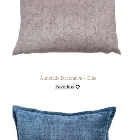
Almofada Decorativa – Elite
Favoritos