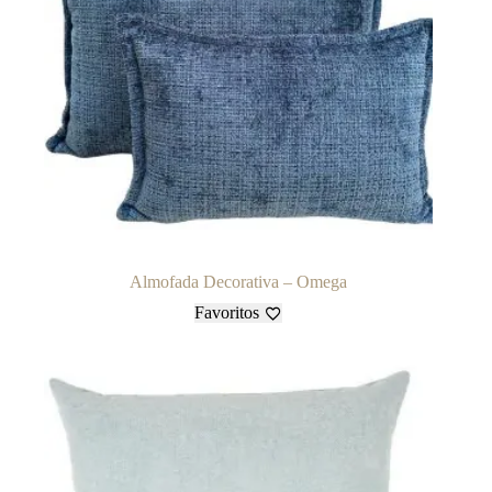
Almofada Decorativa – Omega
Favoritos