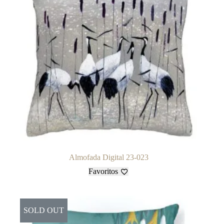
Almofada Digital 23-023
Favoritos
SOLD OUT