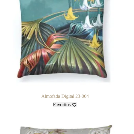
Almofada Digital 23-004
Favoritos