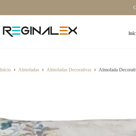
Pular
O
para
o
conteúdo
Iníc
Início
Almofadas
Almofadas Decorativas
Almofada Decorativ