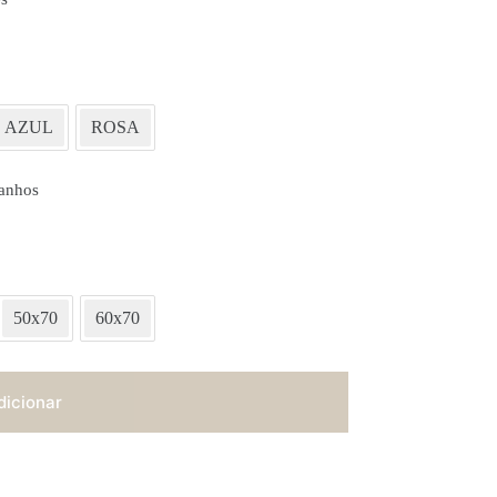
AZUL
ROSA
anhos
50x70
60x70
dicionar