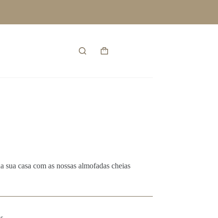
Entrar
Carrinho
de
compras
 sua casa com as nossas almofadas cheias
s