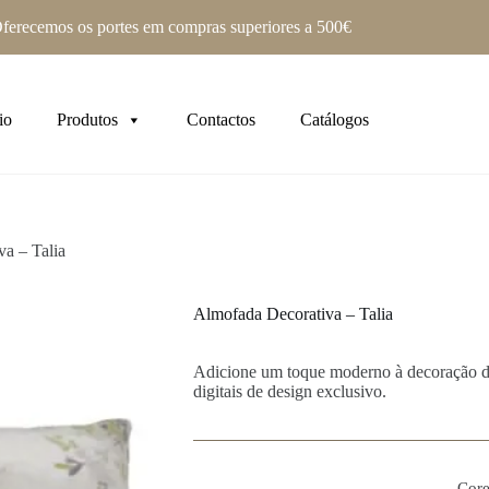
ferecemos os portes em compras superiores a 500€
io
Produtos
Contactos
Catálogos
a – Talia
Almofada Decorativa – Talia
Adicione um toque moderno à decoração da
digitais de design exclusivo.
Core