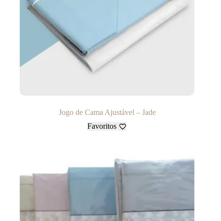
Jogo de Cama Ajustável – Jade
Favoritos