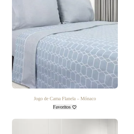
Jogo de Cama Flanela – Mónaco
Favoritos