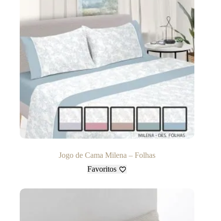
Jogo de Cama Milena – Folhas
Favoritos