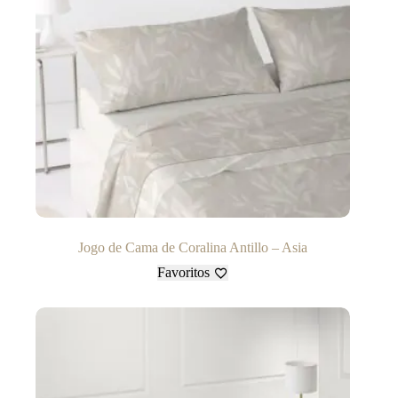
Jogo de Cama de Coralina Antillo – Asia
Favoritos