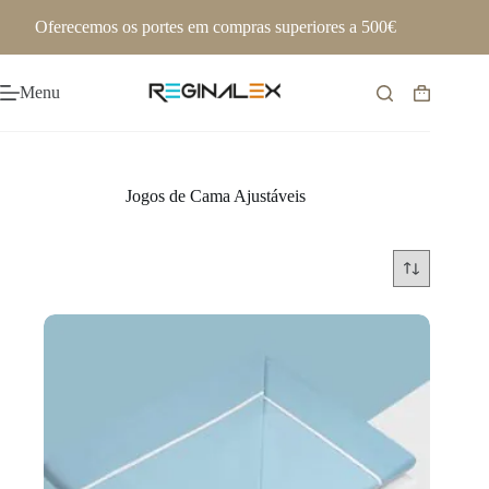
Pular
Oferecemos os portes em compras superiores a 500€
para
o
conteúdo
Menu
Carrinho
de
compras
Jogos de Cama Ajustáveis