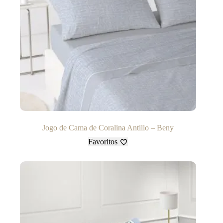
Jogo de Cama de Coralina Antillo – Beny
Favoritos