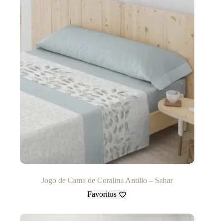
Jogo de Cama de Coralina Antillo – Sahar
Favoritos