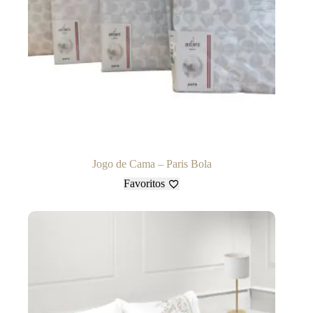
Jogo de Cama – Paris Bola
Favoritos