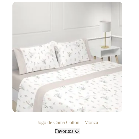
Jogo de Cama Cotton – Monza
Favoritos