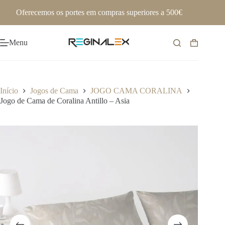
Pular
Oferecemos os portes em compras superiores a 500€
para
o
conteúdo
Menu
Carrinho
de
compras
Início
Jogos de Cama
JOGO CAMA CORALINA
Jogo de Cama de Coralina Antillo – Asia