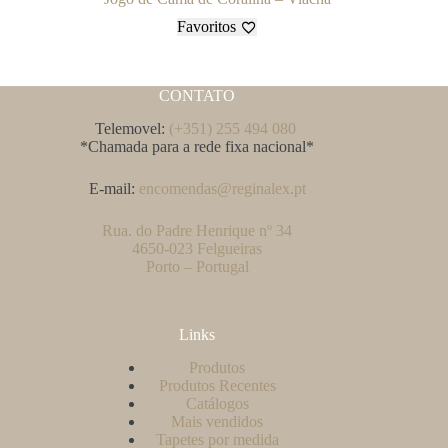
Favoritos
CONTATO
Telemovel:
(+351) 255 494 080
*Chamada para a rede fixa nacional*
E-mail:
encomendas@reginalex.pt
Rua. do Padre Henrique nº 34
4650-023 Felgueiras
Porto – Portugal
Links
Produtos
Produtos Recentes
Catálogos
Mais vendidos
Tapetes por medida