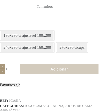
Tamanhos
180x280 c/ ajustavel 100x200
240x280 c/ ajustavel 160x200
270x280 c/capa
Quantidade
Adicionar
de
Jogo
de
Cama
Favoritos
de
Coralina
Antillo
–
REF:
JCASIA
Asia
CATEGORIAS:
JOGO CAMA CORALINA
,
JOGOS DE CAMA
AJUSTÁVEIS