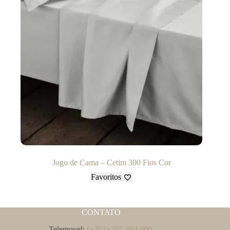
Jogo de Cama – Cetim 300 Fios Cor
Favoritos
CONTATO
Telemovel:
(+351) 255 494 080