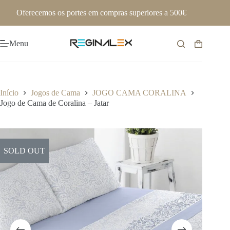
Pular
Oferecemos os portes em compras superiores a 500€
para
o
conteúdo
Menu
Carrinho
de
compras
Início
Jogos de Cama
JOGO CAMA CORALINA
Jogo de Cama de Coralina – Jatar
SOLD OUT