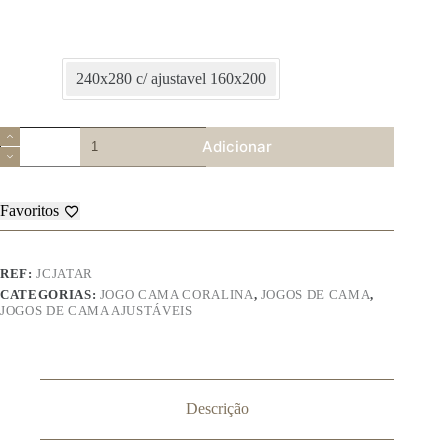
240x280 c/ ajustavel 160x200
Quantidade
Adicionar
de
Jogo
de
Cama
Favoritos
de
Coralina
–
Jatar
REF:
JCJATAR
CATEGORIAS:
JOGO CAMA CORALINA
,
JOGOS DE CAMA
,
JOGOS DE CAMA AJUSTÁVEIS
Descrição