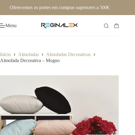
Pular
Oferecemos os portes em compras superiores a 500€
para
o
conteúdo
Menu
Carrinho
de
compras
Início
Almofadas
Almofadas Decorativas
Almofada Decorativa – Mogno