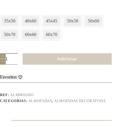
35x50
40x60
45x45
50x50
50x60
50x70
60x60
60x70
Quantidade
Adicionar
de
Almofada
Decorativa
-
Favoritos
Mogno
REF:
ALMMOGNO
CATEGORIAS:
ALMOFADAS
,
ALMOFADAS DECORATIVAS