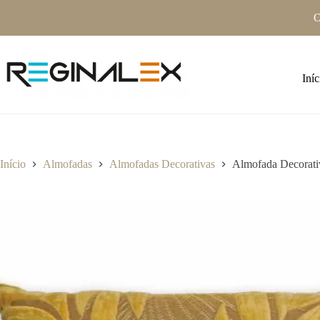
Pular
O
para
o
conteúdo
Iníc
Início
Almofadas
Almofadas Decorativas
Almofada Decorat