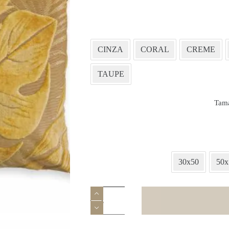
CINZA
CORAL
CREME
TAUPE
Tam
30x50
50x
Quantidade
de
Almofada
Decorativa
-