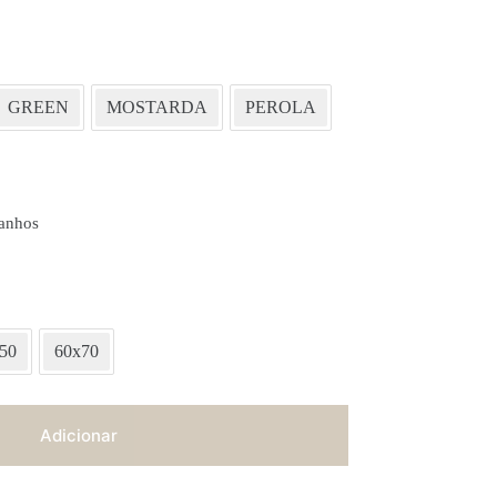
GREEN
MOSTARDA
PEROLA
anhos
50
60x70
Adicionar