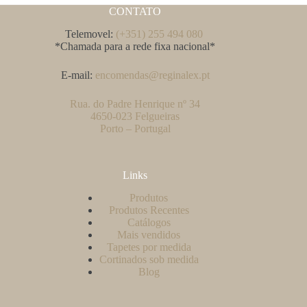
CONTATO
Telemovel:
(+351) 255 494 080
*Chamada para a rede fixa nacional*
E-mail:
encomendas@reginalex.pt
Rua. do Padre Henrique nº 34
4650-023 Felgueiras
Porto – Portugal
Links
Produtos
Produtos Recentes
Catálogos
Mais vendidos
Tapetes por medida
Cortinados sob medida
Blog