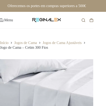
Pular
Oferecemos os portes em compras superiores a 500€
para
o
conteúdo
Menu
Carrinho
de
compras
Início
Jogos de Cama
Jogos de Cama Ajustáveis
Jogo de Cama – Cetim 300 Fios