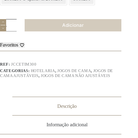
Quantidade
Adicionar
de
Jogo
de
Cama
Favoritos
–
Cetim
300
Fios
REF:
JCCETIM300
CATEGORIAS:
HOTELARIA
,
JOGOS DE CAMA
,
JOGOS DE
CAMA AJUSTÁVEIS
,
JOGOS DE CAMA NÃO AJUSTÁVEIS
Descrição
Informação adicional