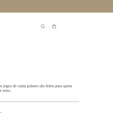
Entrar
Carrinho
de
compras
s jogos de cama polares são feitos para quem
e sono.
s