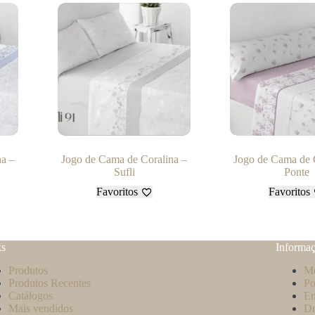
na –
Jogo de Cama de Coralina –
Jogo de Cama de 
Sufli
Ponte
Favoritos
Favoritos
ks
Informa
Produtos
Mé
Produtos Recentes
Po
Catálogos
En
Mais vendidos
Dr