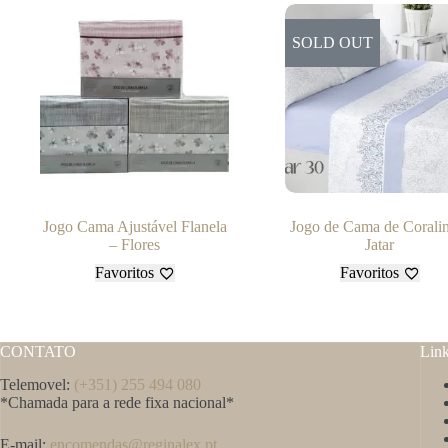
SOLD OUT
Jogo Cama Ajustável Flanela
Jogo de Cama de Corali
– Flores
Jatar
Favoritos
Favoritos
CONTATO
Lin
Telemovel:
(+351) 255 494 080
*Chamada para a rede fixa nacional*
E-mail:
encomendas@reginalex.pt