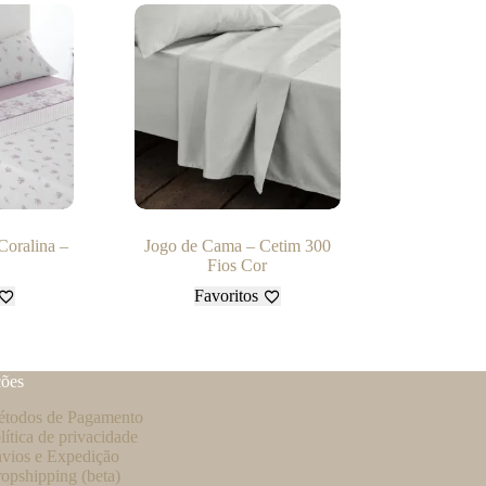
Coralina –
Jogo de Cama – Cetim 300
Fios Cor
Favoritos
ções
todos de Pagamento
lítica de privacidade
vios e Expedição
opshipping (beta)