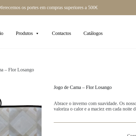
ferecemos os portes em compras superiores a 500€
io
Produtos
Contactos
Catálogos
a – Flor Losango
Jogo de Cama – Flor Losango
Abrace o inverno com suavidade. Os nosso
valoriza o calor e a maciez em cada noite d
Core