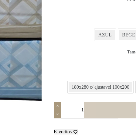
AZUL
BEGE
Tam
180x280 c/ ajustavel 100x200
Quantidade
de
Jogo
de
Cama
-
Favoritos
Flor