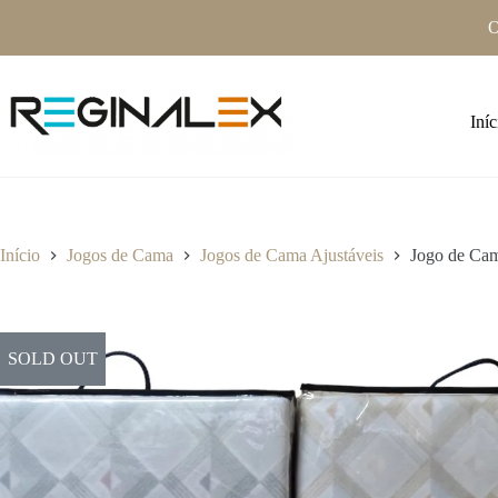
Pular
O
para
o
conteúdo
Iníc
Início
Jogos de Cama
Jogos de Cama Ajustáveis
Jogo de Cam
SOLD OUT