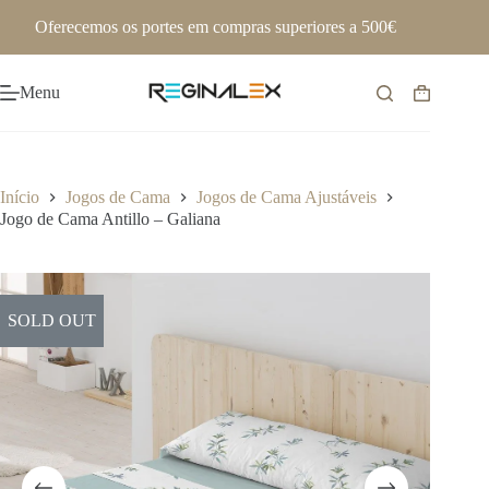
Pular
Oferecemos os portes em compras superiores a 500€
para
o
conteúdo
Menu
Carrinho
de
compras
Início
Jogos de Cama
Jogos de Cama Ajustáveis
Jogo de Cama Antillo – Galiana
SOLD OUT