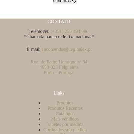
Favoritos
CONTATO
Telemovel:
(+351) 255 494 080
*Chamada para a rede fixa nacional*
E-mail:
encomendas@reginalex.pt
Rua. do Padre Henrique nº 34
4650-023 Felgueiras
Porto – Portugal
Links
Produtos
Produtos Recentes
Catálogos
Mais vendidos
Tapetes por medida
Cortinados sob medida