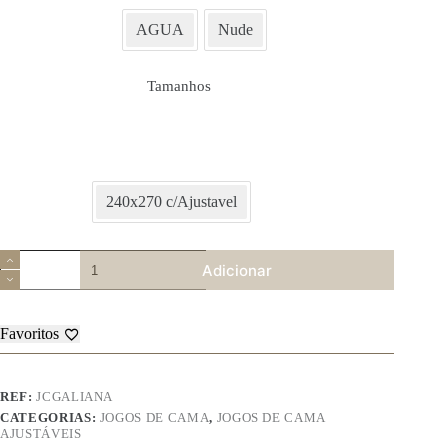
AGUA
Nude
Tamanhos
240x270 c/Ajustavel
Quantidade
Adicionar
de
Jogo
de
Cama
Favoritos
Antillo
–
Galiana
REF:
JCGALIANA
CATEGORIAS:
JOGOS DE CAMA
,
JOGOS DE CAMA
AJUSTÁVEIS