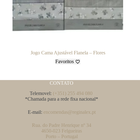
Jogo Cama Ajustável Flanela – Flores
Favoritos
CONTATO
Telemovel:
(+351) 255 494 080
*Chamada para a rede fixa nacional*
E-mail:
encomendas@reginalex.pt
Rua. do Padre Henrique nº 34
4650-023 Felgueiras
Porto – Portugal