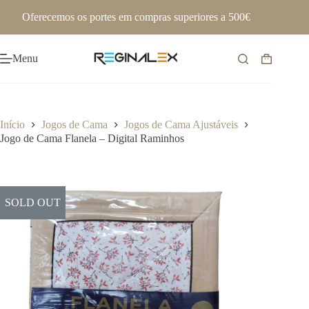
Pular
Oferecemos os portes em compras superiores a 500€
para
o
conteúdo
Menu
Carrinho
de
compras
Início
Jogos de Cama
Jogos de Cama Ajustáveis
Jogo de Cama Flanela – Digital Raminhos
SOLD OUT