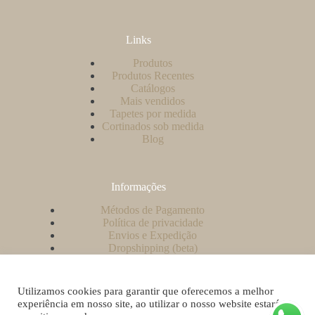
Links
Produtos
Produtos Recentes
Catálogos
Mais vendidos
Tapetes por medida
Cortinados sob medida
Blog
Informações
Métodos de Pagamento
Política de privacidade
Envios e Expedição
Dropshipping (beta)
Contacto
A minha conta
Como criar uma conta no nosso website?
Utilizamos cookies para garantir que oferecemos a melhor
Livro de Reclamações
experiência em nosso site, ao utilizar o nosso website estará a