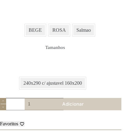
BEGE
ROSA
Salmao
Tamanhos
240x290 c/ ajustavel 160x200
Quantidade
Adicionar
de
Jogo
de
Cama
Favoritos
Flanela
–
Digital