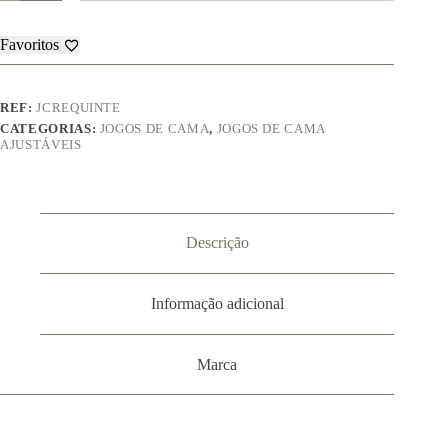
Jogo
de
Cama
Favoritos
Flanela
-
Requinte
REF:
JCREQUINTE
CATEGORIAS:
JOGOS DE CAMA
,
JOGOS DE CAMA
AJUSTÁVEIS
Descrição
Informação adicional
Marca