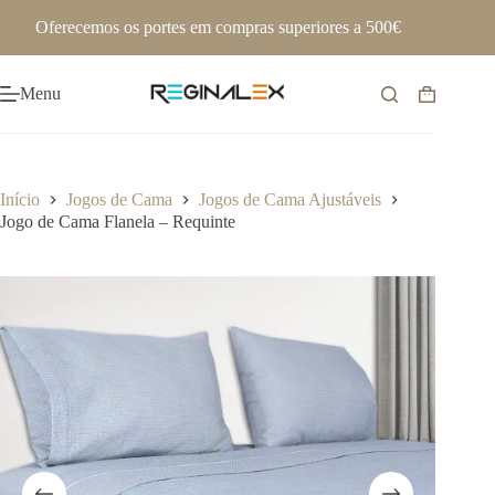
Pular
Oferecemos os portes em compras superiores a 500€
para
o
conteúdo
Menu
Carrinho
de
compras
Início
Jogos de Cama
Jogos de Cama Ajustáveis
Jogo de Cama Flanela – Requinte