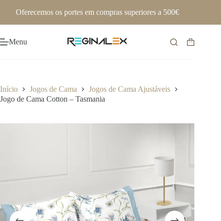
Pular
Oferecemos os portes em compras superiores a 500€
para
o
conteúdo
Menu
Carrinho
de
compras
Início
Jogos de Cama
Jogos de Cama Ajustáveis
Jogo de Cama Cotton – Tasmania