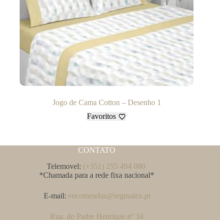
Jogo de Cama Cotton – Desenho 1
Favoritos
CONTATO
Telemovel:
(+351) 255 494 080
*Chamada para a rede fixa nacional*
E-mail:
encomendas@reginalex.pt
Rua. do Padre Henrique nº 34