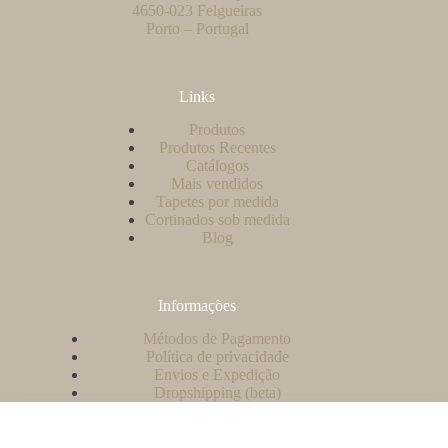
4650-023 Felgueiras
Porto – Portugal
Links
Produtos
Produtos Recentes
Catálogos
Mais vendidos
Tapetes por medida
Cortinados sob medida
Blog
Informações
Métodos de Pagamento
Política de privacidade
Envios e Expedição
Dropshipping (beta)
Contacto
A minha conta
Como criar uma conta no nosso website?