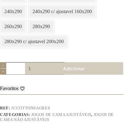
240x290
240x290 c/ ajustavel 160x200
260x290
280x290
280x290 c/ ajustavel 200x200
Quantidade
Adicionar
de
Jogo
de
Cama
Favoritos
Cotton
–
Desenho
Sagres
REF:
JCCOTTONSAGRES
CATEGORIAS:
JOGOS DE CAMA AJUSTÁVEIS
,
JOGOS DE
CAMA NÃO AJUSTÁVEIS