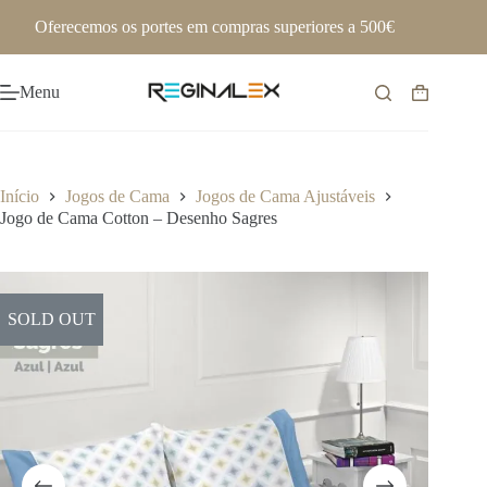
Pular
Oferecemos os portes em compras superiores a 500€
para
o
conteúdo
Menu
Carrinho
de
compras
Início
Jogos de Cama
Jogos de Cama Ajustáveis
Jogo de Cama Cotton – Desenho Sagres
SOLD OUT