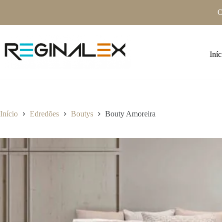
Pular
O
para
o
conteúdo
Iníc
Início
Edredões
Boutys
Bouty Amoreira