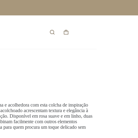
Entrar
Carrinho
de
compras
a e acolhedora com esta colcha de inspiração
o acolchoado acrescentam textura e elegância à
ação. Disponível em rosa suave e em linho, duas
mbinam facilmente com outros elementos
eita para quem procura um toque delicado sem