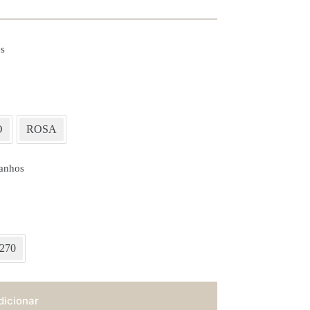
s
O
ROSA
anhos
270
dicionar