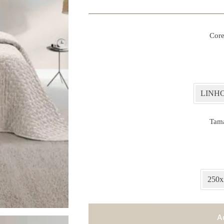
Core
LINH
Tam
250x
A