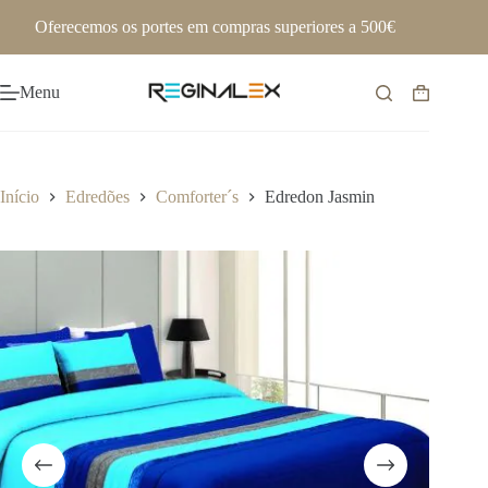
Pular
Oferecemos os portes em compras superiores a 500€
para
o
conteúdo
Menu
Carrinho
de
compras
Início
Edredões
Comforter´s
Edredon Jasmin