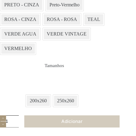
PRETO - CINZA
Preto-Vermelho
ROSA - CINZA
ROSA - ROSA
TEAL
VERDE AGUA
VERDE VINTAGE
VERMELHO
Tamanhos
200x260
250x260
Quantidade
Adicionar
de
Edredon
Jasmin