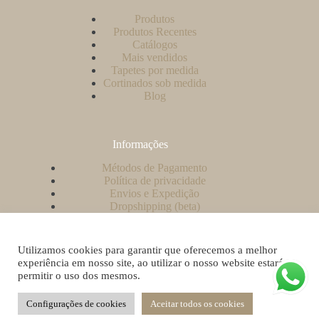
Produtos
Produtos Recentes
Catálogos
Mais vendidos
Tapetes por medida
Cortinados sob medida
Blog
Informações
Métodos de Pagamento
Política de privacidade
Envios e Expedição
Dropshipping (beta)
Contacto
A minha conta
Como criar uma conta no nosso website?
Utilizamos cookies para garantir que oferecemos a melhor
Livro de Reclamações
experiência em nosso site, ao utilizar o nosso website estará a
permitir o uso dos mesmos.
Configurações de cookies
Aceitar todos os cookies