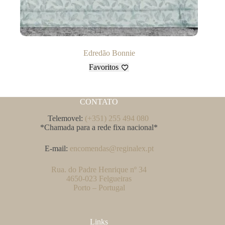
Edredão Bonnie
Favoritos
CONTATO
Telemovel:
(+351) 255 494 080
*Chamada para a rede fixa nacional*
E-mail:
encomendas@reginalex.pt
Rua. do Padre Henrique nº 34
4650-023 Felgueiras
Porto – Portugal
Links