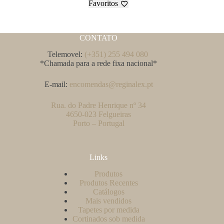
Favoritos
CONTATO
Telemovel:
(+351) 255 494 080
*Chamada para a rede fixa nacional*
E-mail:
encomendas@reginalex.pt
Rua. do Padre Henrique nº 34
4650-023 Felgueiras
Porto – Portugal
Links
Produtos
Produtos Recentes
Catálogos
Mais vendidos
Tapetes por medida
Cortinados sob medida