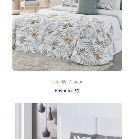
Edredão Aragon
Favoritos