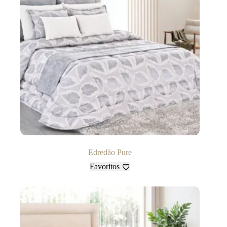
Edredão Pure
Favoritos