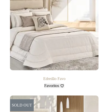
Edredão Favo
Favoritos
SOLD OUT