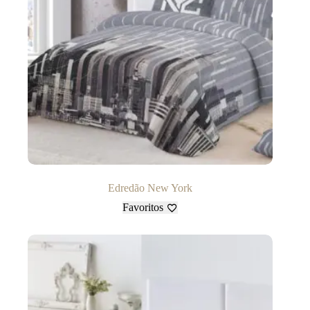
Edredão New York
Favoritos