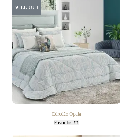
SOLD OUT
Edredão Opala
Favoritos