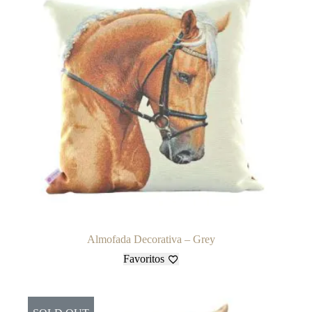
Almofada Decorativa – Grey
Favoritos