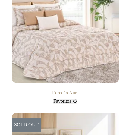
Edredão Aura
Favoritos
SOLD OUT