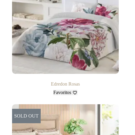
Edredon Rosas
Favoritos
SOLD OUT