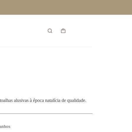
Entrar
Carrinho
de
compras
oalhas alusivas à época natalícia de qualidade.
anhos