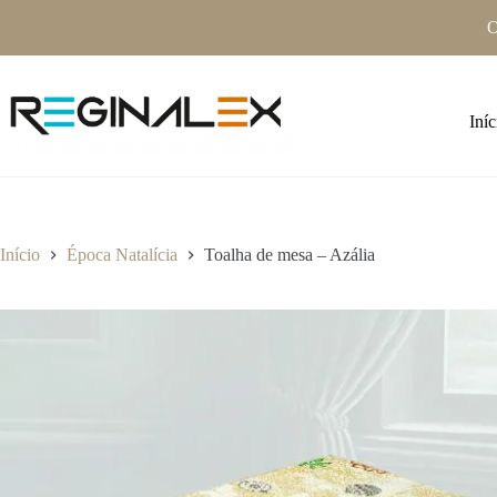
Pular
O
para
o
conteúdo
Iníc
Início
Época Natalícia
Toalha de mesa – Azália