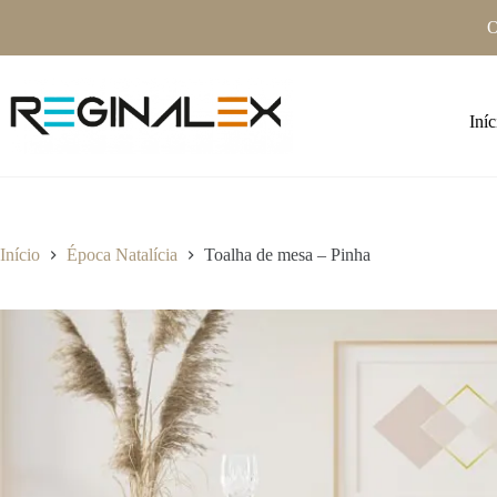
Pular
O
para
o
conteúdo
Iníc
Início
Época Natalícia
Toalha de mesa – Pinha