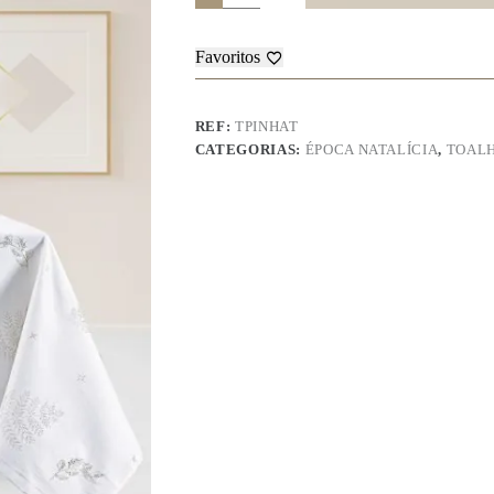
de
mesa
–
Favoritos
Pinha
REF:
TPINHAT
CATEGORIAS:
ÉPOCA NATALÍCIA
,
TOALH