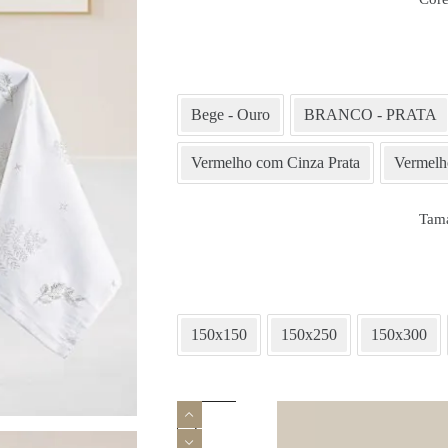
Bege - Ouro
BRANCO - PRATA
Vermelho com Cinza Prata
Vermelh
Tam
150x150
150x250
150x300
Quantidade
de
Toalha