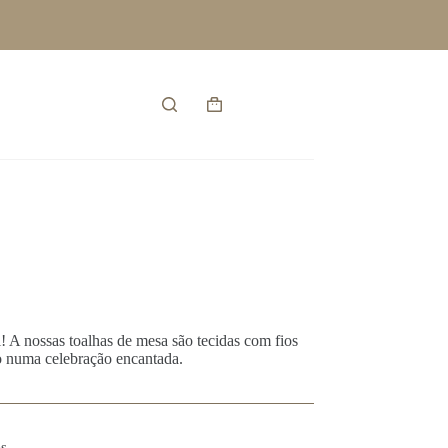
Entrar
Carrinho
de
compras
 A nossas toalhas de mesa são tecidas com fios
ão numa celebração encantada.
s