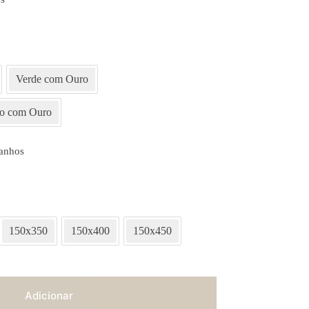
Verde com Ouro
o com Ouro
anhos
150x350
150x400
150x450
Adicionar