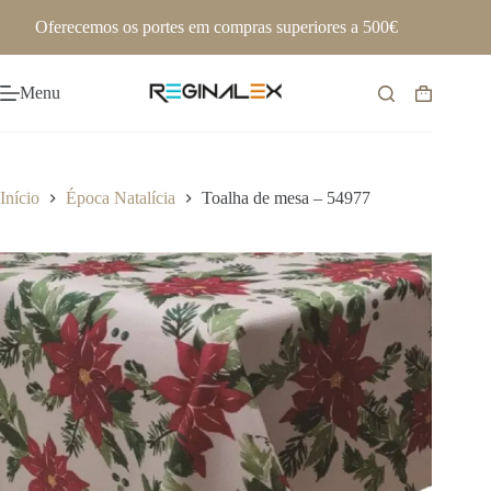
Pular
Oferecemos os portes em compras superiores a 500€
para
o
conteúdo
Menu
Carrinho
de
compras
Início
Época Natalícia
Toalha de mesa – 54977