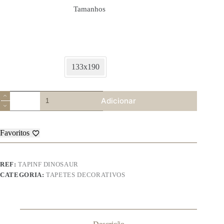
Tamanhos
133x190
Quantidade
Adicionar
de
Tapete
Infantil
Dinossaur
Favoritos
World
REF:
TAPINF DINOSAUR
CATEGORIA:
TAPETES DECORATIVOS