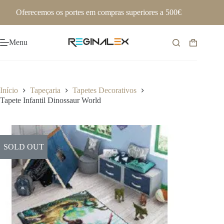
Pular
Oferecemos os portes em compras superiores a 500€
para
o
conteúdo
Menu
Carrinho
de
compras
Início
Tapeçaria
Tapetes Decorativos
Tapete Infantil Dinossaur World
SOLD OUT