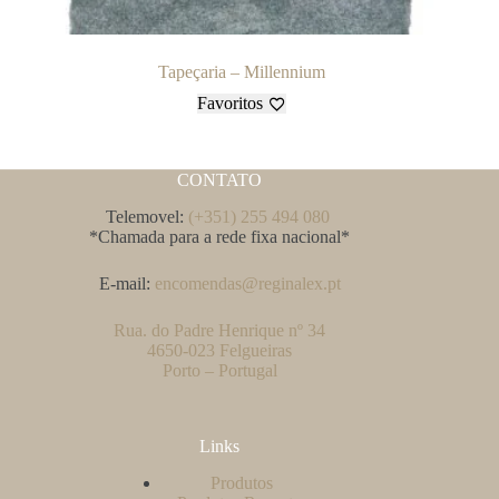
Tapeçaria – Millennium
Favoritos
CONTATO
Telemovel:
(+351) 255 494 080
*Chamada para a rede fixa nacional*
E-mail:
encomendas@reginalex.pt
Rua. do Padre Henrique nº 34
4650-023 Felgueiras
Porto – Portugal
Links
Produtos