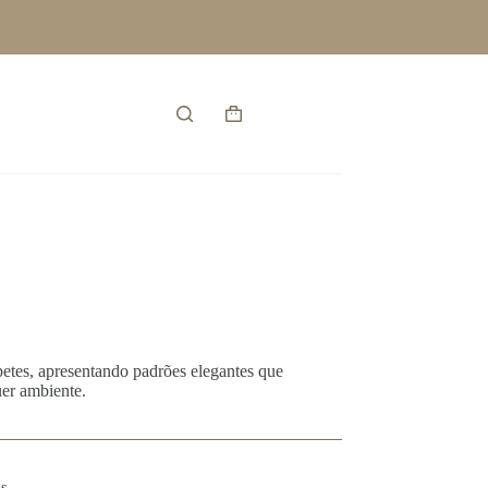
Entrar
Carrinho
de
compras
etes, apresentando padrões elegantes que
uer ambiente.
s