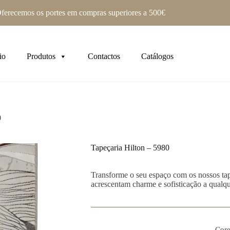
ferecemos os portes em compras superiores a 500€
io
Produtos
Contactos
Catálogos
0
Tapeçaria Hilton – 5980
Transforme o seu espaço com os nossos tap
acrescentam charme e sofisticação a qualq
Core