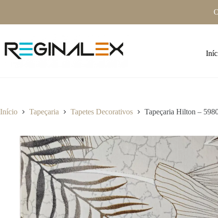
Pular
O
para
o
conteúdo
Iníc
Início
Tapeçaria
Tapetes Decorativos
Tapeçaria Hilton – 598