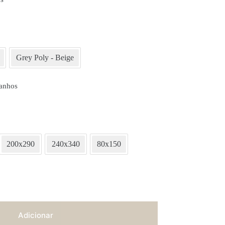
Grey Poly - Beige
anhos
200x290
240x340
80x150
Adicionar