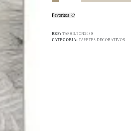
Hilton
-
5980
Favoritos
REF:
TAPHILTON5980
CATEGORIA:
TAPETES DECORATIVOS