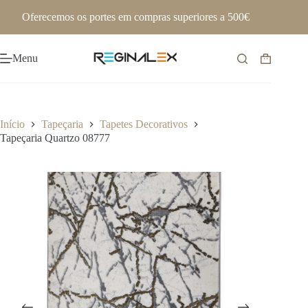
Pular
Oferecemos os portes em compras superiores a 500€
para
o
conteúdo
Menu
Carrinho
de
compras
Início
Tapeçaria
Tapetes Decorativos
Tapeçaria Quartzo 08777