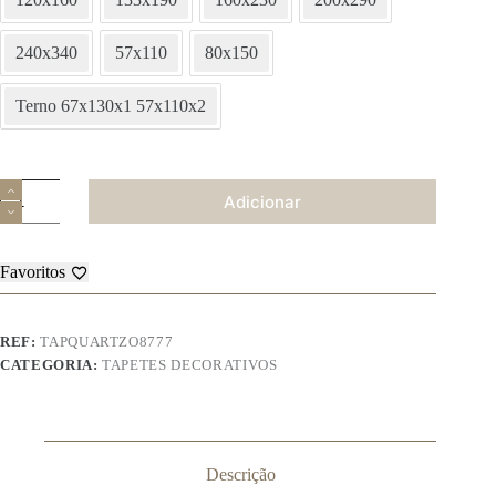
240x340
57x110
80x150
Terno 67x130x1 57x110x2
Quantidade
Adicionar
de
Tapeçaria
Quartzo
08777
Favoritos
REF:
TAPQUARTZO8777
CATEGORIA:
TAPETES DECORATIVOS
Descrição