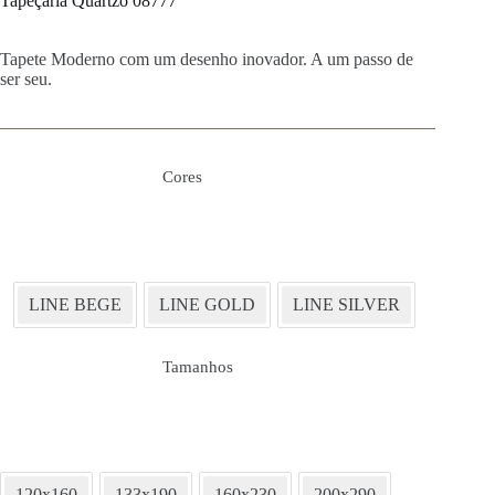
Tapeçaria Quartzo 08777
Tapete Moderno com um desenho inovador. A um passo de
ser seu.
Cores
LINE BEGE
LINE GOLD
LINE SILVER
Tamanhos
120x160
133x190
160x230
200x290