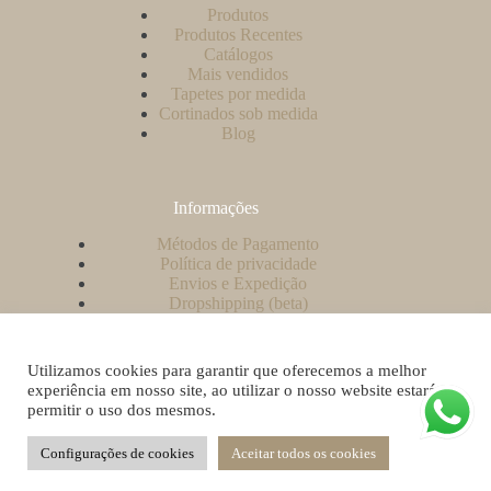
Produtos
Produtos Recentes
Catálogos
Mais vendidos
Tapetes por medida
Cortinados sob medida
Blog
Informações
Métodos de Pagamento
Política de privacidade
Envios e Expedição
Dropshipping (beta)
Contacto
A minha conta
Como criar uma conta no nosso website?
Utilizamos cookies para garantir que oferecemos a melhor
Livro de Reclamações
experiência em nosso site, ao utilizar o nosso website estará a
permitir o uso dos mesmos.
Configurações de cookies
Aceitar todos os cookies