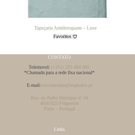
Tapeçaria Antiderrapante – Luxe
Favoritos
CONTATO
Telemovel:
(+351) 255 494 080
*Chamada para a rede fixa nacional*
E-mail:
encomendas@reginalex.pt
Rua. do Padre Henrique nº 34
4650-023 Felgueiras
Porto – Portugal
Links