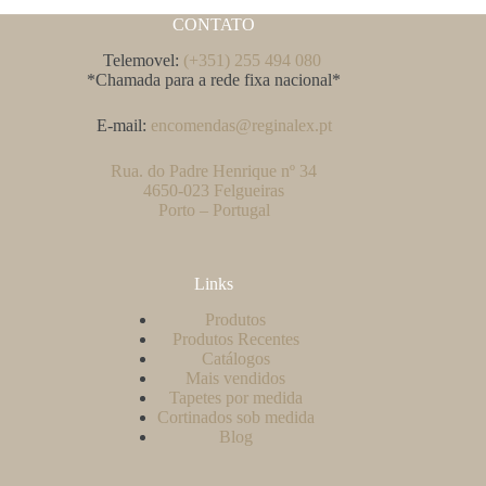
CONTATO
Telemovel:
(+351) 255 494 080
*Chamada para a rede fixa nacional*
E-mail:
encomendas@reginalex.pt
Rua. do Padre Henrique nº 34
4650-023 Felgueiras
Porto – Portugal
Links
Produtos
Produtos Recentes
Catálogos
Mais vendidos
Tapetes por medida
Cortinados sob medida
Blog