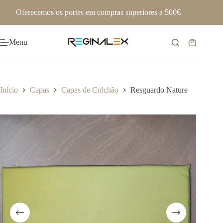
Pular
Oferecemos os portes em compras superiores a 500€
para
o
conteúdo
Menu
Carrinho
de
compras
Início
Capas
Capas de Colchão
Resguardo Nature