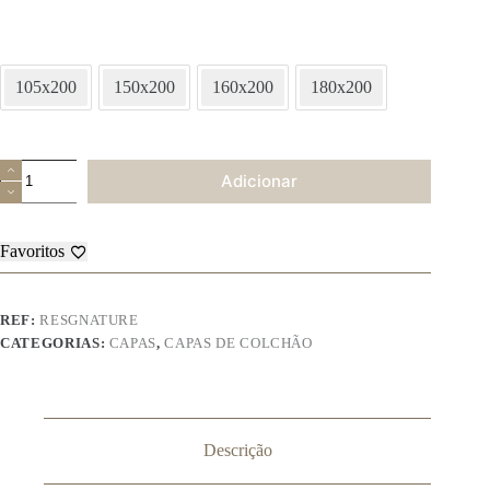
105x200
150x200
160x200
180x200
Quantidade
Adicionar
de
Resguardo
Nature
Favoritos
REF:
RESGNATURE
CATEGORIAS:
CAPAS
,
CAPAS DE COLCHÃO
Descrição