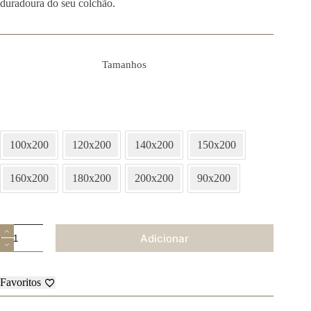
duradoura do seu colchão.
Tamanhos
100x200
120x200
140x200
150x200
160x200
180x200
200x200
90x200
Quantidade
Adicionar
de
Resguardo
-
Conford
Favoritos