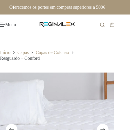
Pular
Oferecemos os portes em compras superiores a 500€
para
o
conteúdo
Menu
Carrinho
de
compras
Início
Capas
Capas de Colchão
Resguardo – Conford