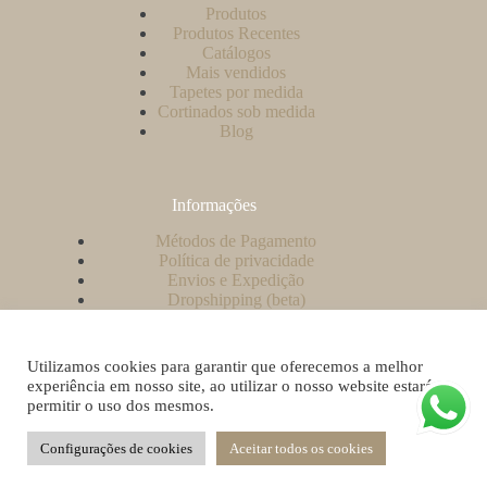
Produtos
Produtos Recentes
Catálogos
Mais vendidos
Tapetes por medida
Cortinados sob medida
Blog
Informações
Métodos de Pagamento
Política de privacidade
Envios e Expedição
Dropshipping (beta)
Contacto
A minha conta
Como criar uma conta no nosso website?
Utilizamos cookies para garantir que oferecemos a melhor
Livro de Reclamações
experiência em nosso site, ao utilizar o nosso website estará a
permitir o uso dos mesmos.
Configurações de cookies
Aceitar todos os cookies