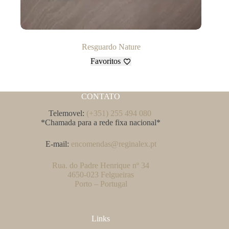
Resguardo Nature
Favoritos
CONTATO
Telemovel:
(+351) 255 494 080
*Chamada para a rede fixa nacional*
E-mail:
encomendas@reginalex.pt
Rua. do Padre Henrique nº 34
4650-023 Felgueiras
Porto – Portugal
Links