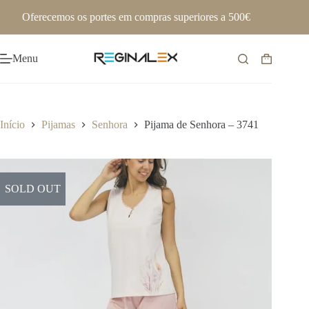
Pular
Oferecemos os portes em compras superiores a 500€
para
o
conteúdo
Menu
Carrinho
de
compras
Início
Pijamas
Senhora
Pijama de Senhora – 3741
SOLD OUT