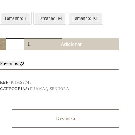
Tamanho: L
Tamanho: M
Tamanho: XL
Quantidade
Adicionar
de
Pijama
de
Senhora
Favoritos
–
3741
REF:
PIJMS3741
CATEGORIAS:
PIJAMAS
,
SENHORA
Descrição