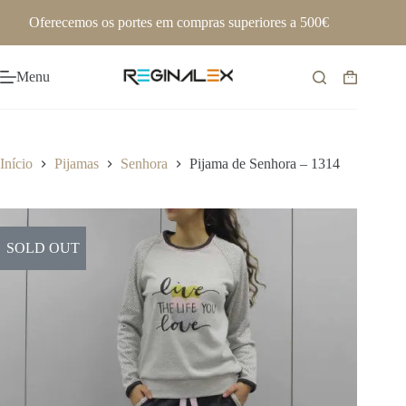
Pular
Oferecemos os portes em compras superiores a 500€
para
o
conteúdo
Menu
Carrinho
de
compras
Início
Pijamas
Senhora
Pijama de Senhora – 1314
SOLD OUT