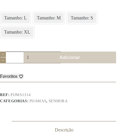
Tamanho: L
Tamanho: M
Tamanho: S
Tamanho: XL
Quantidade
Adicionar
de
Pijama
de
Senhora
Favoritos
–
1314
REF:
PIJMS1314
CATEGORIAS:
PIJAMAS
,
SENHORA
Descrição