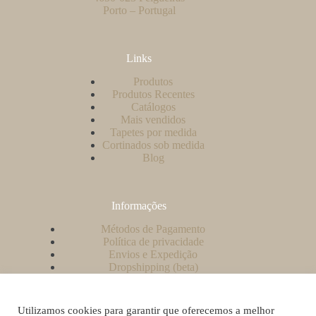
Porto – Portugal
Links
Produtos
Produtos Recentes
Catálogos
Mais vendidos
Tapetes por medida
Cortinados sob medida
Blog
Informações
Métodos de Pagamento
Política de privacidade
Envios e Expedição
Dropshipping (beta)
Contacto
A minha conta
Como criar uma conta no nosso website?
Utilizamos cookies para garantir que oferecemos a melhor