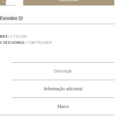
de
Cortinado
–
63399
Favoritos
REF:
CT63399
CATEGORIA:
CORTINADOS
Descrição
Informação adicional
Marca