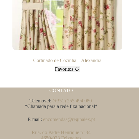
Cortinado de Cozinha – Alexandra
Favoritos
CONTATO
Telemovel:
(+351) 255 494 080
*Chamada para a rede fixa nacional*
E-mail:
encomendas@reginalex.pt
Rua. do Padre Henrique nº 34
4650-023 Felgueiras