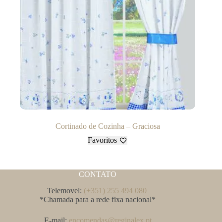
Cortinado de Cozinha – Graciosa
Favoritos
CONTATO
Telemovel:
(+351) 255 494 080
*Chamada para a rede fixa nacional*
E-mail:
encomendas@reginalex.pt