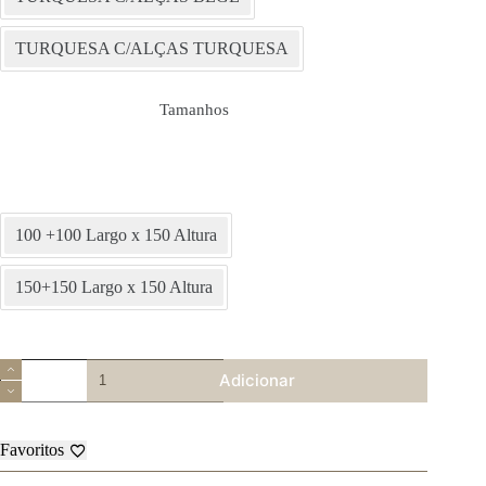
TURQUESA C/ALÇAS TURQUESA
Tamanhos
100 +100 Largo x 150 Altura
150+150 Largo x 150 Altura
Quantidade
Adicionar
de
Cortinado
de
Cozinha
Favoritos
-
Alexandra