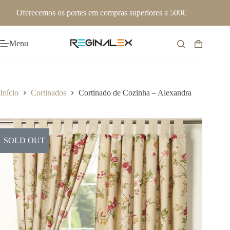
Pular
Oferecemos os portes em compras superiores a 500€
para
o
conteúdo
Menu
Carrinho
de
compras
Início
Cortinados
Cortinado de Cozinha – Alexandra
SOLD OUT