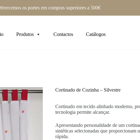
ferecemos os portes em compras superiores a 500€
io
Produtos
Contactos
Catálogos
Cortinado de Cozinha – Silvestre
Cortinado em tecido alinhado moderno, pr
tecnologia permite alcançar.
Apresentando personalidade de um cortinad
sintéticas selecionadas que proporcionam
rápida.