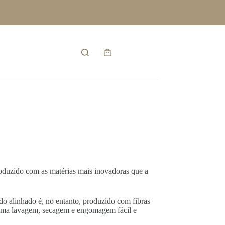
Entrar
Carrinho
de
compras
oduzido com as matérias mais inovadoras que a
o alinhado é, no entanto, produzido com fibras
 uma lavagem, secagem e engomagem fácil e