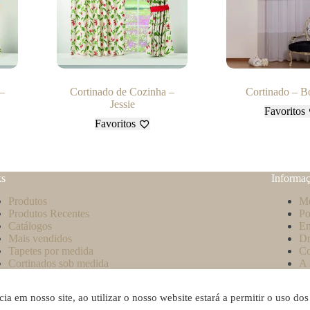
 –
Cortinado de Cozinha –
Cortinado – B
Jessie
Favoritos
Favoritos
ks
Informa
Produtos
Mé
Produtos Recentes
Po
Catálogos
En
Mais vendidos
Dr
Tapetes por medida
Co
Cortinados sob medida
A 
Blog
Co
Li
a em nosso site, ao utilizar o nosso website estará a permitir o uso dos