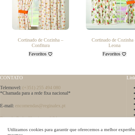
Cortinado de Cozinha –
Cortinado de Cozinha
Confitura
Leona
Favoritos
Favoritos
CONTATO
Lin
Telemovel:
(+351) 255 494 080
*Chamada para a rede fixa nacional*
E-mail:
encomendas@reginalex.pt
Rua. do Padre Henrique nº 34
4650-023 Felgueiras
Porto – Portugal
Utilizamos cookies para garantir que oferecemos a melhor experiênci