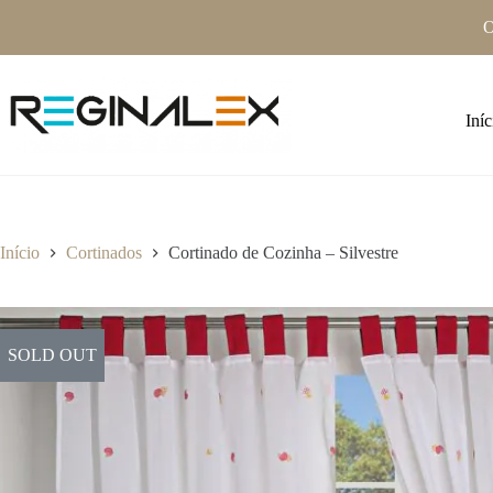
Pular
O
para
o
conteúdo
Iníc
Início
Cortinados
Cortinado de Cozinha – Silvestre
SOLD OUT