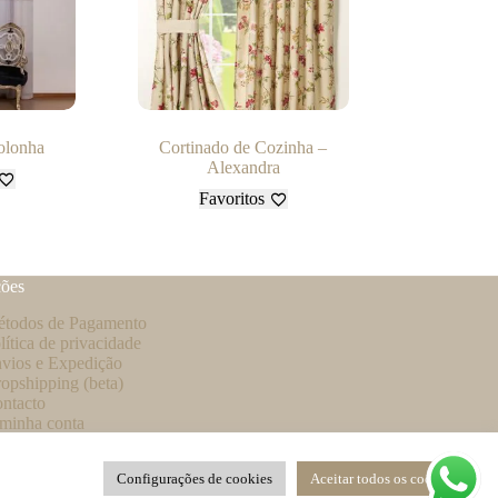
olonha
Cortinado de Cozinha –
Alexandra
Favoritos
ções
todos de Pagamento
lítica de privacidade
vios e Expedição
opshipping (beta)
ntacto
minha conta
mo criar uma conta no nosso website?
vro de Reclamações
Configurações de cookies
Aceitar todos os cookies