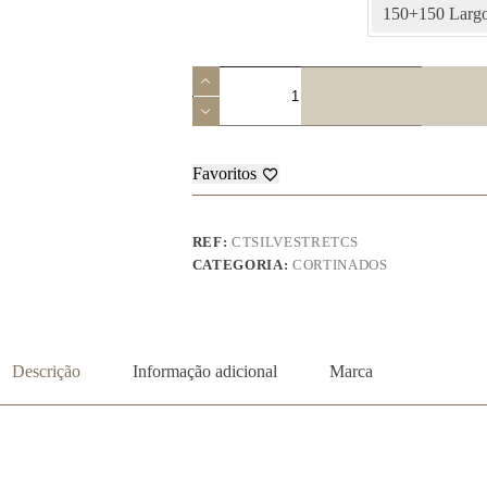
150+150 Largo
Quantidade
de
Cortinado
de
Cozinha
-
Favoritos
Silvestre
REF:
CTSILVESTRETCS
CATEGORIA:
CORTINADOS
Descrição
Informação adicional
Marca