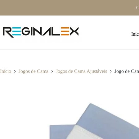
Pular
O
para
o
conteúdo
Iníc
Início
Jogos de Cama
Jogos de Cama Ajustáveis
Jogo de Cam