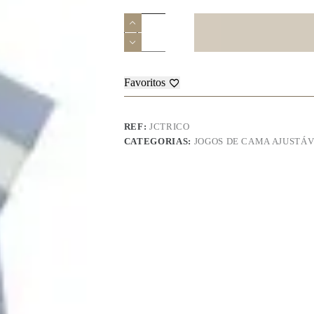
Quantidade
de
Jogo
de
Cama
-
Favoritos
Trico
REF:
JCTRICO
CATEGORIAS:
JOGOS DE CAMA AJUSTÁV