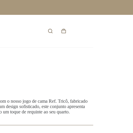
Entrar
Carrinho
de
compras
om o nosso jogo de cama Ref. Tricô, fabricado
 design sofisticado, este conjunto apresenta
o um toque de requinte ao seu quarto.