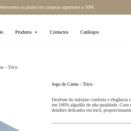
ferecemos os portes em compras superiores a 500€
io
Produtos
Contactos
Catálogos
a – Trico
Jogo de Cama – Trico
Desfrute do máximo conforto e elegância c
em 100% algodão de alta qualidade. Com um
detalhes delicados em tricô, proporcionand