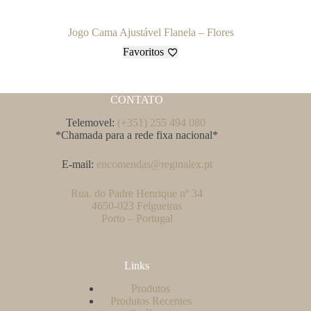
Jogo Cama Ajustável Flanela – Flores
Favoritos
CONTATO
Telemovel:
(+351) 255 494 080
*Chamada para a rede fixa nacional*
E-mail:
encomendas@reginalex.pt
Rua. do Padre Henrique nº 34
4650-023 Felgueiras
Porto – Portugal
Links
Produtos
Produtos Recentes