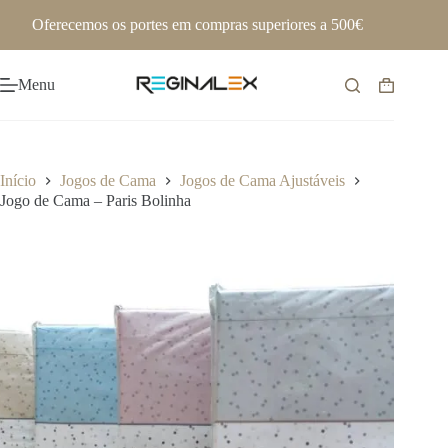
Pular
Oferecemos os portes em compras superiores a 500€
para
o
conteúdo
Menu
Carrinho
de
compras
Início
Jogos de Cama
Jogos de Cama Ajustáveis
Jogo de Cama – Paris Bolinha