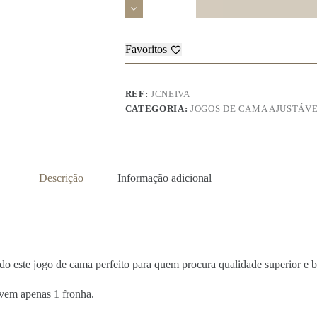
Jogo
Cama
Ref:
Neiva
Favoritos
100%
Algodao
REF:
JCNEIVA
CATEGORIA:
JOGOS DE CAMA AJUSTÁVE
Descrição
Informação adicional
do este jogo de cama perfeito para quem procura qualidade superior e b
 vem apenas 1 fronha.