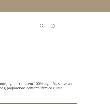
Entrar
Carrinho
de
compras
egante jogo de cama em 100% algodão, suave ao
ações, proporciona conforto térmico e uma