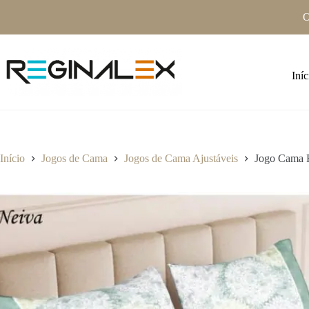
Pular
O
para
o
conteúdo
Iníc
Início
Jogos de Cama
Jogos de Cama Ajustáveis
Jogo Cama 