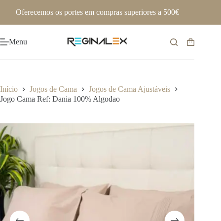
Pular
Oferecemos os portes em compras superiores a 500€
para
o
conteúdo
Menu
Carrinho
de
compras
Início
Jogos de Cama
Jogos de Cama Ajustáveis
Jogo Cama Ref: Dania 100% Algodao