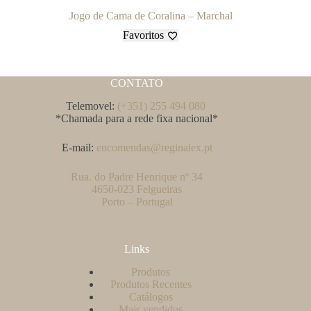
Jogo de Cama de Coralina – Marchal
Favoritos
CONTATO
Telemovel:
(+351) 255 494 080
*Chamada para a rede fixa nacional*
E-mail:
encomendas@reginalex.pt
Rua. do Padre Henrique nº 34
4650-023 Felgueiras
Porto – Portugal
Links
Produtos
Produtos Recentes
Catálogos
Mais vendidos