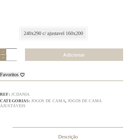
240x290 c/ ajustavel 160x200
Quantidade
Adicionar
de
Jogo
Cama
Ref:
Favoritos
Dania
100%
Algodao
REF:
JCDANIA
CATEGORIAS:
JOGOS DE CAMA
,
JOGOS DE CAMA
AJUSTÁVEIS
Descrição