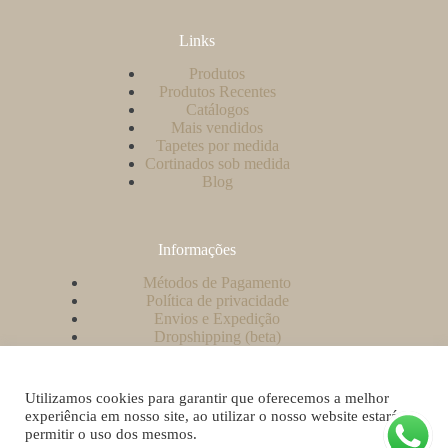
Links
Produtos
Produtos Recentes
Catálogos
Mais vendidos
Tapetes por medida
Cortinados sob medida
Blog
Informações
Métodos de Pagamento
Política de privacidade
Envios e Expedição
Dropshipping (beta)
Contacto
A minha conta
Como criar uma conta no nosso website?
Utilizamos cookies para garantir que oferecemos a melhor
Livro de Reclamações
experiência em nosso site, ao utilizar o nosso website estará a
permitir o uso dos mesmos.