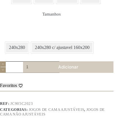
Tamanhos
240x280
240x280 c/ ajustavel 160x200
Quantidade
Adicionar
de
Jogo
de
Cama
Favoritos
Flanela
–
905
C
REF:
JC905C2023
CATEGORIAS:
JOGOS DE CAMA AJUSTÁVEIS
,
JOGOS DE
CAMA NÃO AJUSTÁVEIS