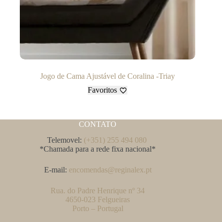
Jogo de Cama Ajustável de Coralina -Triay
Favoritos
CONTATO
Telemovel:
(+351) 255 494 080
*Chamada para a rede fixa nacional*
E-mail:
encomendas@reginalex.pt
Rua. do Padre Henrique nº 34
4650-023 Felgueiras
Porto – Portugal