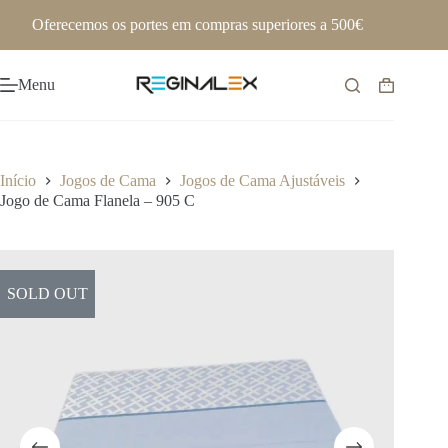
Pular
Oferecemos os portes em compras superiores a 500€
para
o
conteúdo
Menu
Carrinho
de
compras
Início
Jogos de Cama
Jogos de Cama Ajustáveis
Jogo de Cama Flanela – 905 C
SOLD OUT