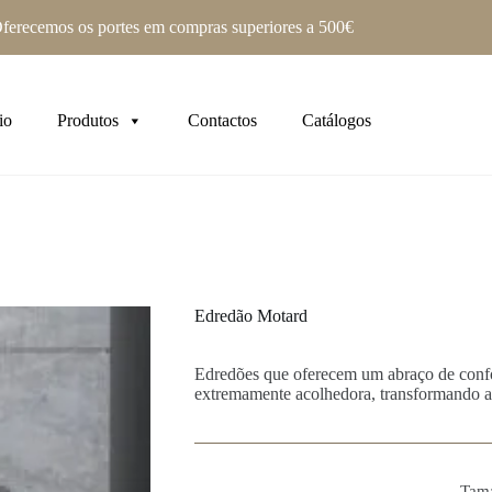
ferecemos os portes em compras superiores a 500€
io
Produtos
Contactos
Catálogos
Edredão Motard
Edredões que oferecem um abraço de confo
extremamente acolhedora, transformando a
Tam