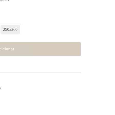
250x260
dicionar
S