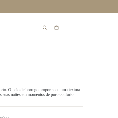
Entrar
Carrinho
de
compras
rto. O pelo de borrego proporciona uma textura
s suas noites em momentos de puro conforto.
anhos