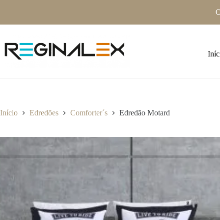
Pular
O
para
o
conteúdo
Iníc
Início
Edredões
Comforter´s
Edredão Motard