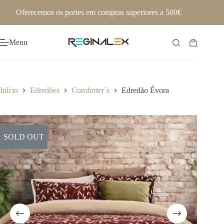
Pular
Oferecemos os portes em compras superiores a 500€
para
o
conteúdo
Menu
Carrinho
de
compras
Início
Edredões
Comforter´s
Edredão Évora
SOLD OUT