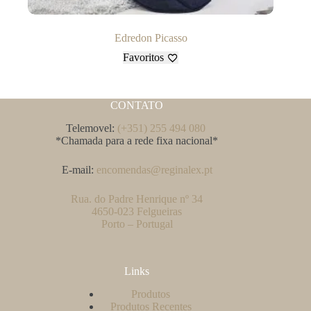
Edredon Picasso
Favoritos
CONTATO
Telemovel:
(+351) 255 494 080
*Chamada para a rede fixa nacional*
E-mail:
encomendas@reginalex.pt
Rua. do Padre Henrique nº 34
4650-023 Felgueiras
Porto – Portugal
Links
Produtos
Produtos Recentes