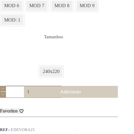
MOD 6
MOD 7
MOD 8
MOD 9
MOD: 1
Tamanhos
240x220
Quantidade
Adicionar
de
Edredão
Évora
Favoritos
REF:
EDEVORA25