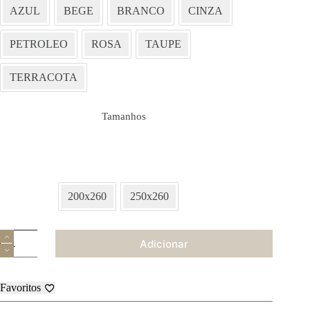
AZUL
BEGE
BRANCO
CINZA
PETROLEO
ROSA
TAUPE
TERRACOTA
Tamanhos
200x260
250x260
Quantidade
Adicionar
de
Edredão
Velusoft
Favoritos