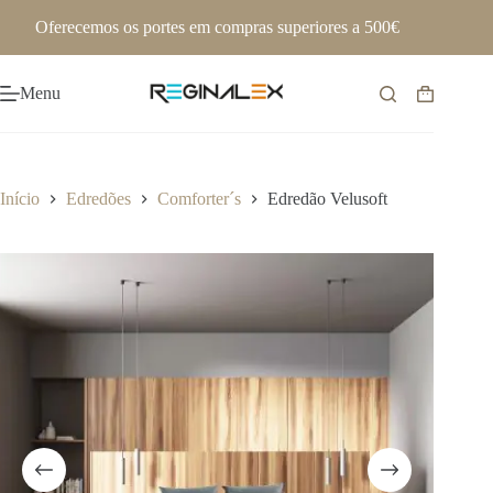
Pular
Oferecemos os portes em compras superiores a 500€
para
o
conteúdo
Menu
Carrinho
de
compras
Início
Edredões
Comforter´s
Edredão Velusoft