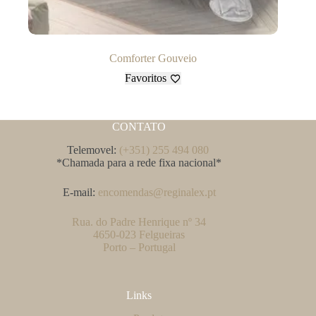
Comforter Gouveio
Favoritos
CONTATO
Telemovel:
(+351) 255 494 080
*Chamada para a rede fixa nacional*
E-mail:
encomendas@reginalex.pt
Rua. do Padre Henrique nº 34
4650-023 Felgueiras
Porto – Portugal
Links