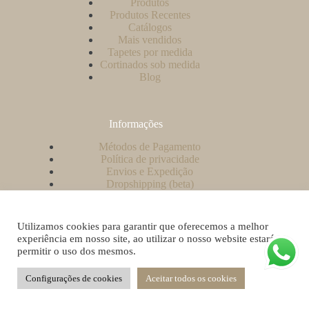
Produtos
Produtos Recentes
Catálogos
Mais vendidos
Tapetes por medida
Cortinados sob medida
Blog
Informações
Métodos de Pagamento
Política de privacidade
Envios e Expedição
Dropshipping (beta)
Contacto
A minha conta
Como criar uma conta no nosso website?
Utilizamos cookies para garantir que oferecemos a melhor
Livro de Reclamações
experiência em nosso site, ao utilizar o nosso website estará a
permitir o uso dos mesmos.
Configurações de cookies
Aceitar todos os cookies
Copyright © 2026 – Reginalex - Powered by
About Creative