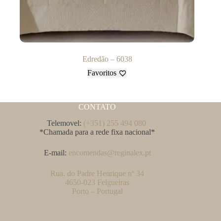
Edredão – 6038
Favoritos
CONTATO
Telemovel:
(+351) 255 494 080
*Chamada para a rede fixa nacional*
E-mail:
encomendas@reginalex.pt
Rua. do Padre Henrique nº 34
4650-023 Felgueiras
Porto – Portugal