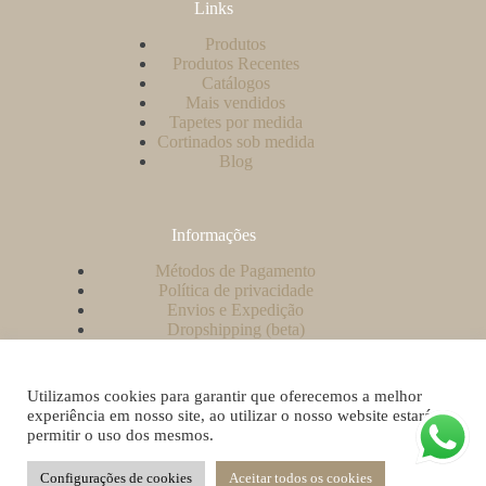
Links
Produtos
Produtos Recentes
Catálogos
Mais vendidos
Tapetes por medida
Cortinados sob medida
Blog
Informações
Métodos de Pagamento
Política de privacidade
Envios e Expedição
Dropshipping (beta)
Contacto
A minha conta
Como criar uma conta no nosso website?
Utilizamos cookies para garantir que oferecemos a melhor
Livro de Reclamações
experiência em nosso site, ao utilizar o nosso website estará a
permitir o uso dos mesmos.
Configurações de cookies
Aceitar todos os cookies