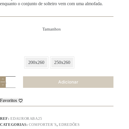
enquanto o conjunto de solteiro vem com uma almofada.
Tamanhos
200x260
250x260
Quantidade
Adicionar
de
Edredão
Aurora
Favoritos
REF:
EDAURORABA25
CATEGORIAS:
COMFORTER´S
,
EDREDÕES