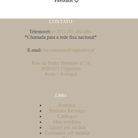
Favoritos
CONTATO
Telemovel:
(+351) 255 494 080
*Chamada para a rede fixa nacional*
E-mail:
encomendas@reginalex.pt
Rua. do Padre Henrique nº 34
4650-023 Felgueiras
Porto – Portugal
Links
Produtos
Produtos Recentes
Catálogos
Mais vendidos
Tapetes por medida
Cortinados sob medida