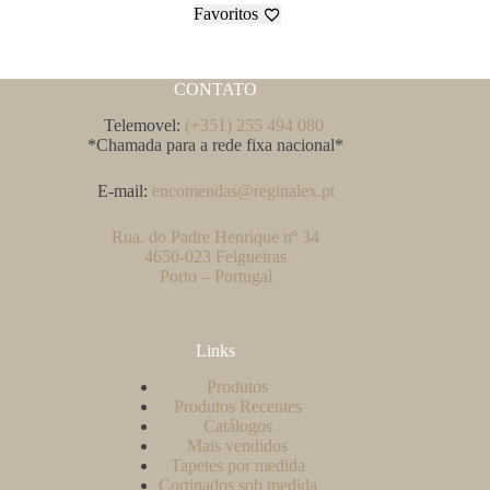
Favoritos
CONTATO
Telemovel:
(+351) 255 494 080
*Chamada para a rede fixa nacional*
E-mail:
encomendas@reginalex.pt
Rua. do Padre Henrique nº 34
4650-023 Felgueiras
Porto – Portugal
Links
Produtos
Produtos Recentes
Catálogos
Mais vendidos
Tapetes por medida
Cortinados sob medida