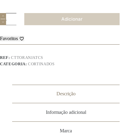
Quantidade
Adicionar
de
Cortinado
de
Cozinha
Favoritos
-
Toranja
REF:
CTTORANJATCS
CATEGORIA:
CORTINADOS
Descrição
Informação adicional
Marca