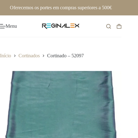
Pular
Oferecemos os portes em compras superiores a 500€
para
o
conteúdo
Menu
Carrinho
de
compras
Início
Cortinados
Cortinado – 52097