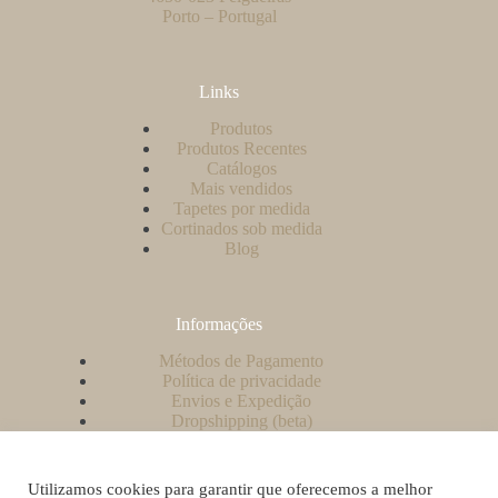
Porto – Portugal
Links
Produtos
Produtos Recentes
Catálogos
Mais vendidos
Tapetes por medida
Cortinados sob medida
Blog
Informações
Métodos de Pagamento
Política de privacidade
Envios e Expedição
Dropshipping (beta)
Contacto
A minha conta
Como criar uma conta no nosso website?
Utilizamos cookies para garantir que oferecemos a melhor