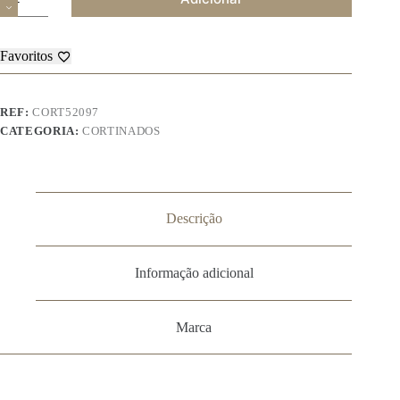
de
Cortinado
-
52097
Favoritos
REF:
CORT52097
CATEGORIA:
CORTINADOS
Descrição
Informação adicional
Marca