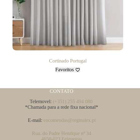
Cortinado Portugal
Favoritos
CONTATO
Telemovel:
(+351) 255 494 080
*Chamada para a rede fixa nacional*
E-mail:
encomendas@reginalex.pt
Rua. do Padre Henrique nº 34
4650-023 Felgueiras