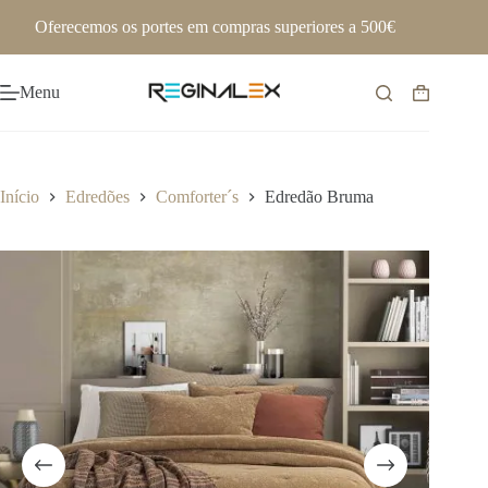
Pular
Oferecemos os portes em compras superiores a 500€
para
o
conteúdo
Menu
Carrinho
de
compras
Início
Edredões
Comforter´s
Edredão Bruma