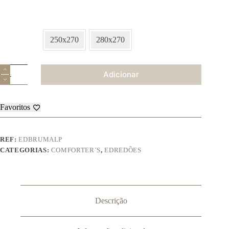
250x270
280x270
Quantidade
Adicionar
de
Edredão
Bruma
Favoritos
REF:
EDBRUMALP
CATEGORIAS:
COMFORTER´S
,
EDREDÕES
Descrição