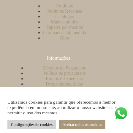
Produtos
Produtos Recentes
Catálogos
Mais vendidos
Tapetes por medida
Cortinados sob medida
Blog
Informações
Métodos de Pagamento
Política de privacidade
Envios e Expedição
Dropshipping (beta)
Contacto
A minha conta
Como criar uma conta no nosso website?
Utilizamos cookies para garantir que oferecemos a melhor
Livro de Reclamações
experiência em nosso site, ao utilizar o nosso website estará a
permitir o uso dos mesmos.
Configurações de cookies
Aceitar todos os cookies