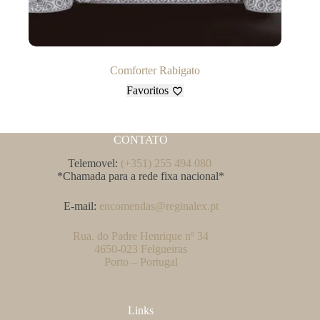
Comforter Rabigato
Favoritos
CONTATO
Telemovel:
(+351) 255 494 080
*Chamada para a rede fixa nacional*
E-mail:
encomendas@reginalex.pt
Rua. do Padre Henrique nº 34
4650-023 Felgueiras
Porto – Portugal
Links