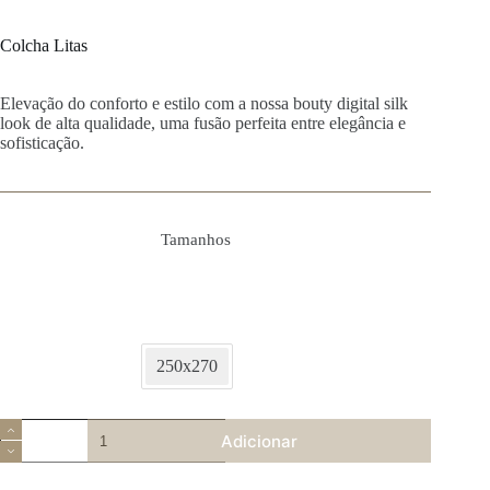
Colcha Litas
Elevação do conforto e estilo com a nossa bouty digital silk
look de alta qualidade, uma fusão perfeita entre elegância e
sofisticação.
Tamanhos
250x270
Quantidade
Adicionar
de
Colcha
Litas