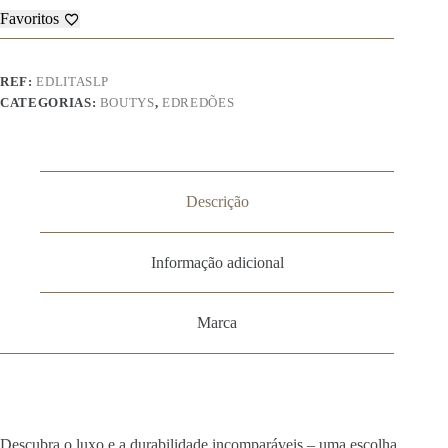
Favoritos
REF:
EDLITASLP
CATEGORIAS:
BOUTYS
,
EDREDÕES
Descrição
Informação adicional
Marca
Descubra o luxo e a durabilidade incomparáveis – uma escolha