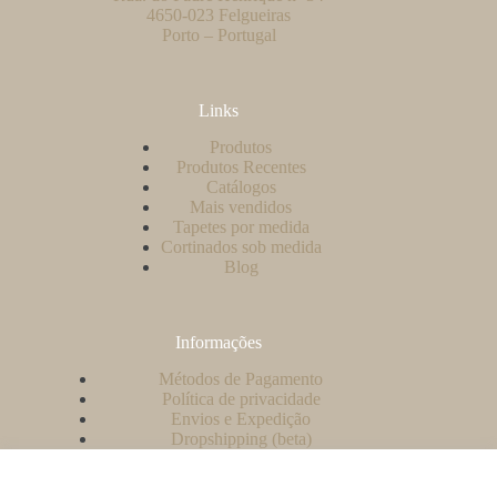
4650-023 Felgueiras
Porto – Portugal
Links
Produtos
Produtos Recentes
Catálogos
Mais vendidos
Tapetes por medida
Cortinados sob medida
Blog
Informações
Métodos de Pagamento
Política de privacidade
Envios e Expedição
Dropshipping (beta)
Contacto
A minha conta