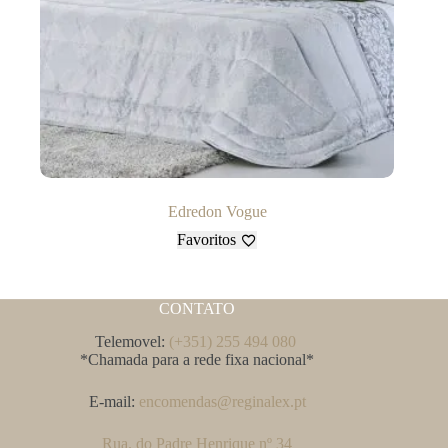
Edredon Vogue
Favoritos
CONTATO
Telemovel:
(+351) 255 494 080
*Chamada para a rede fixa nacional*
E-mail:
encomendas@reginalex.pt
Rua. do Padre Henrique nº 34