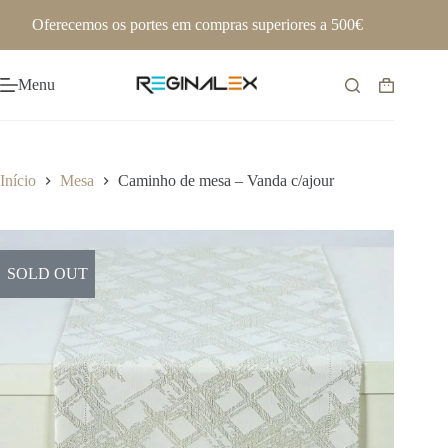
Pular
Oferecemos os portes em compras superiores a 500€
para
o
conteúdo
Menu
Carrinho
de
compras
Início
Mesa
Caminho de mesa – Vanda c/ajour
SOLD OUT