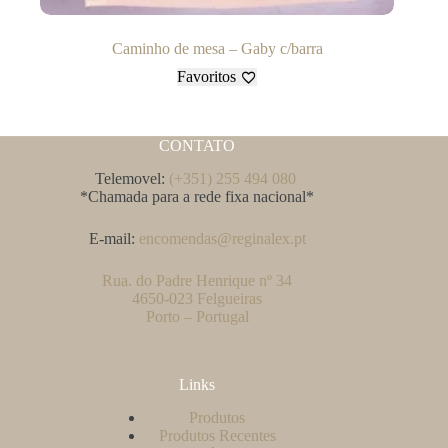
Caminho de mesa – Gaby c/barra
Favoritos
CONTATO
Telemovel:
(+351) 255 494 080
*Chamada para a rede fixa nacional*
E-mail:
encomendas@reginalex.pt
Rua. do Padre Henrique nº 34
4650-023 Felgueiras
Porto – Portugal
Links
Produtos
Produtos Recentes