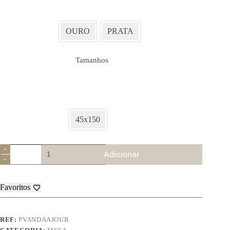
OURO
PRATA
Tamanhos
45x150
Quantidade
Adicionar
de
Caminho
de
mesa
Favoritos
–
Vanda
c/ajour
REF:
PVANDAAJOUR