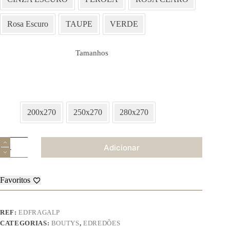
Rosa Escuro
TAUPE
VERDE
Tamanhos
200x270
250x270
280x270
Quantidade
Adicionar
de
Bouty
Fraga
Favoritos
REF:
EDFRAGALP
CATEGORIAS:
BOUTYS
,
EDREDÕES