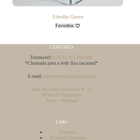
Edredão Queen
Favoritos
CONTATO
Telemovel:
(+351) 255 494 080
*Chamada para a rede fixa nacional*
E-mail:
encomendas@reginalex.pt
Rua. do Padre Henrique nº 34
4650-023 Felgueiras
Porto – Portugal
Links
Produtos
Produtos Recentes