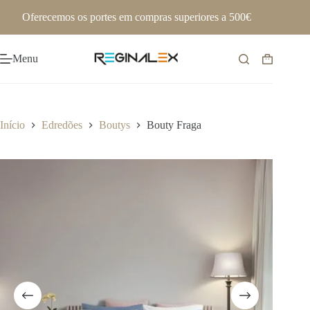
Pular
Oferecemos os portes em compras superiores a 500€
para
o
conteúdo
Menu
Carrinho
de
compras
Início
Edredões
Boutys
Bouty Fraga